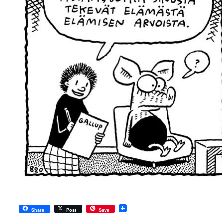
Share
Post
Save