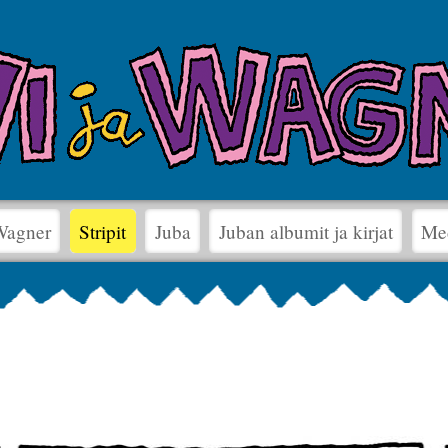
 Wagner
Stripit
Juba
Juban albumit ja kirjat
Me