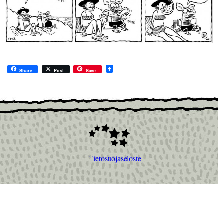
Share
Post
Save
Tietosuojaseloste