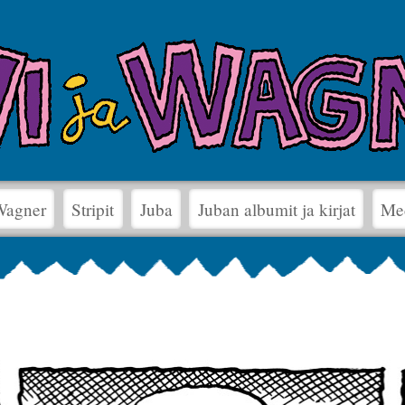
 Wagner
Stripit
Juba
Juban albumit ja kirjat
Me