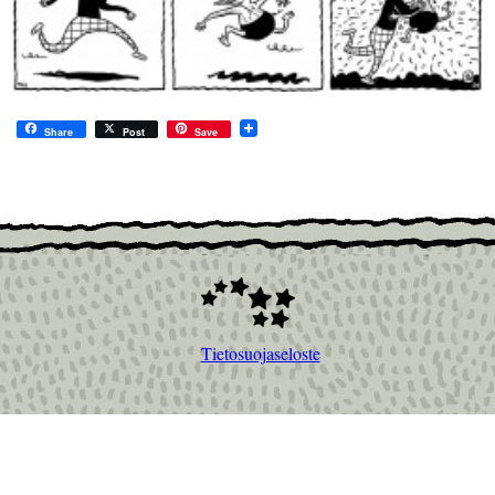
Share
Post
Save
Tietosuojaseloste