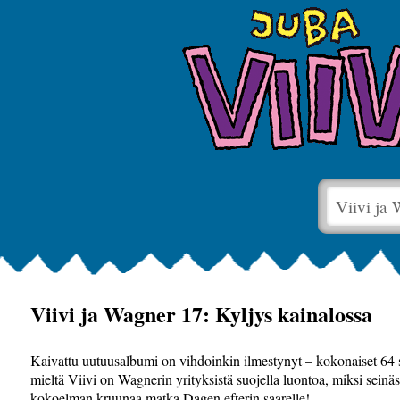
Viivi ja
Viivi ja Wagner 17: Kyljys kainalossa
Kaivattu uutuusalbumi on vihdoinkin ilmestynyt – kokonaiset 64 
mieltä Viivi on Wagnerin yrityksistä suojella luontoa, miksi sein
kokoelman kruunaa matka Dagen efterin saarelle!