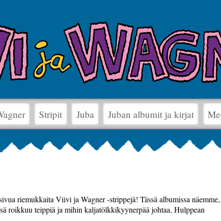
 Wagner
Stripit
Juba
Juban albumit ja kirjat
Me
sivua riemukkaita Viivi ja Wagner -strippejä! Tässä albumissa näemme,
ässä roikkuu teippiä ja mihin kaljatölkkikyynerpää johtaa. Hulppean