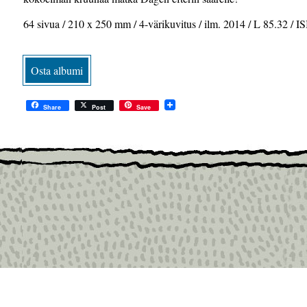
64 sivua / 210 x 250 mm / 4-värikuvitus / ilm. 2014 / L 85.32 /
Osta albumi
Share
Post
Save