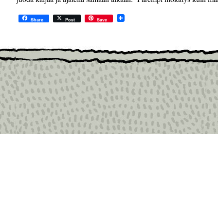
Share
Post
Save