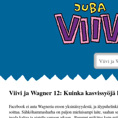
Viivi ja
Viivi ja Wagner 12: Kuinka kasvissyöjä 
Facebook ei auta Wagneria eroon yksinäisyydestä, ja älypuhelinkin 
soittaa. Sähköhammasharha on paljon mieluisampi laite, saahan sen
juoda kaljaa ja ajatella samaan aikaan. Parempi mökätys kuin 