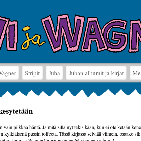
 Wagner
Stripit
Juba
Juban albumit ja kirjat
Me
kesytetään
vain pilkkaa häntä. Ja mitä sillä nyt tekisikään, kun ei ole ketään kene
 kylkiäisenä pussin toffeeta. Tässä kirjassa selviää viimein, osaako sik
mäkätys, tuumaa Wagner! Ensimmäinen 64-sivuinen albumi!