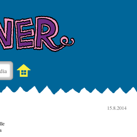
dia
15.8.2014
lle
a