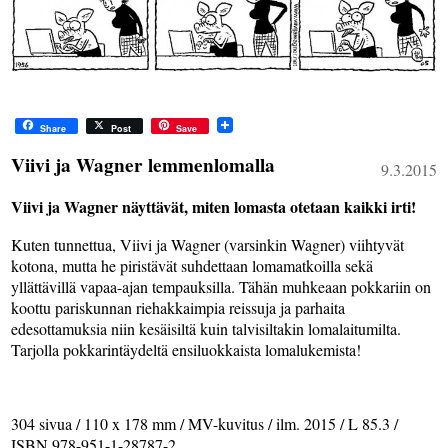
Share
Post
Save
Viivi ja Wagner lemmenlomalla
9.3.2015
Viivi ja Wagner näyttävät, miten lomasta otetaan kaikki irti!
Kuten tunnettua, Viivi ja Wagner (varsinkin Wagner) viihtyvät
kotona, mutta he piristävät suhdettaan lomamatkoilla sekä
yllättävillä vapaa-ajan tempauksilla. Tähän muhkeaan pokkariin on
koottu pariskunnan riehakkaimpia reissuja ja parhaita
edesottamuksia niin kesäisiltä kuin talvisiltakin lomalaitumilta.
Tarjolla pokkarintäydeltä ensiluokkaista lomalukemista!
304 sivua / 110 x 178 mm / MV-kuvitus / ilm. 2015 / L 85.3 /
ISBN 978-951-1-28787-2