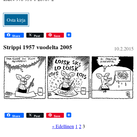
Osta kirja
Share
Post
Save
Strippi 1957 vuodelta 2005
10.2.2015
Share
Post
Save
« Edellinen
1
2
3