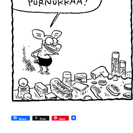
Share
Post
Save