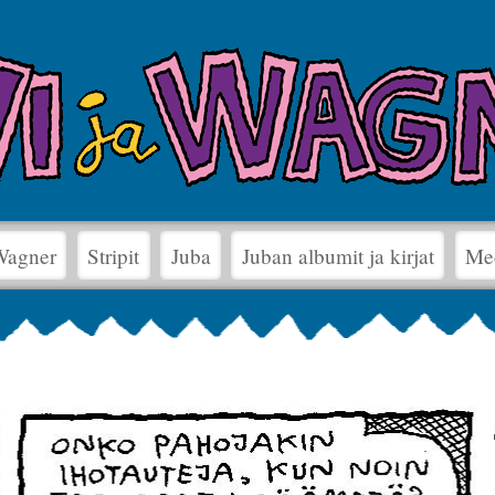
 Wagner
Stripit
Juba
Juban albumit ja kirjat
Me