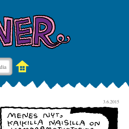
dia
3.6.2015