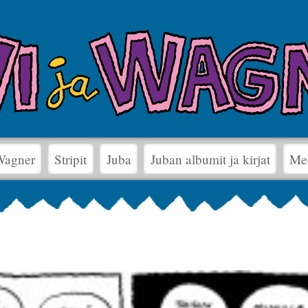
 Wagner
Stripit
Juba
Juban albumit ja kirjat
Me