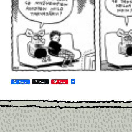
Share
Post
Save