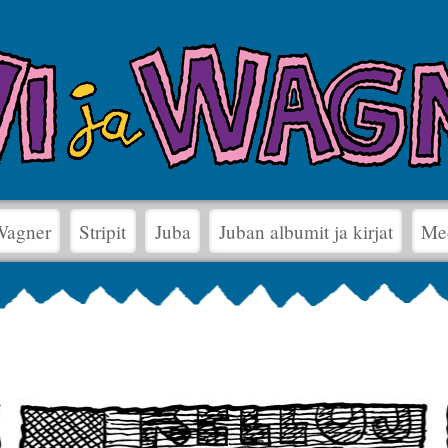
 Wagner
Stripit
Juba
Juban albumit ja kirjat
Me