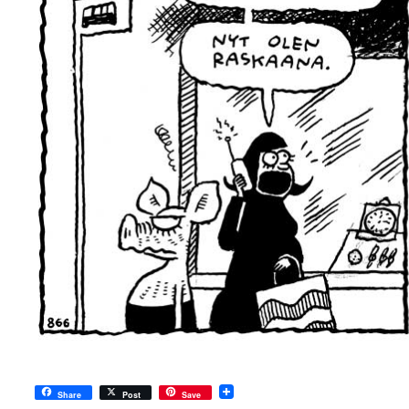
Share
Post
Save