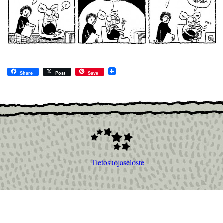
Share
Post
Save
Tietosuojaseloste