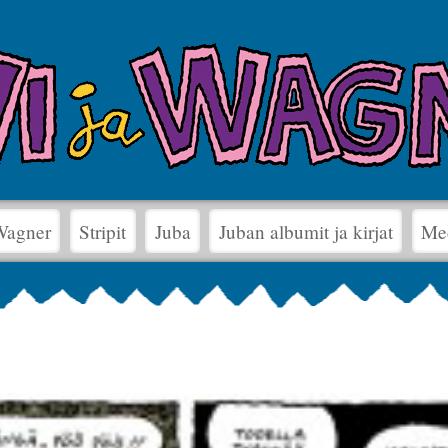
 Wagner
Stripit
Juba
Juban albumit ja kirjat
Me