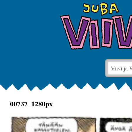
Viivi ja
00737_1280px