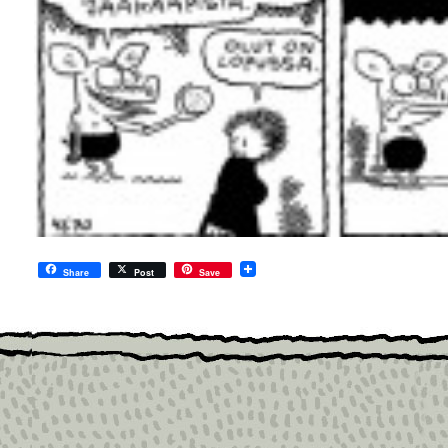
Share
Post
Save