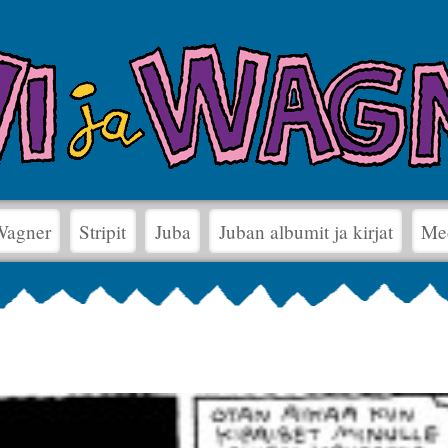
 Wagner
Stripit
Juba
Juban albumit ja kirjat
Me