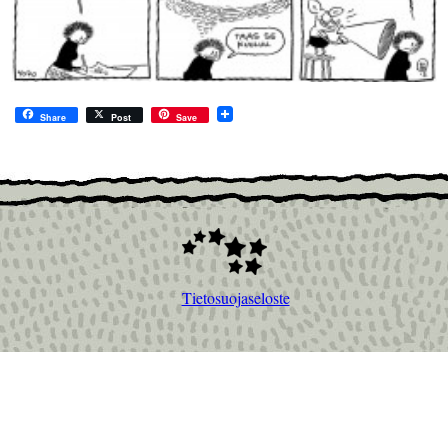
Share
Post
Save
Tietosuojaseloste