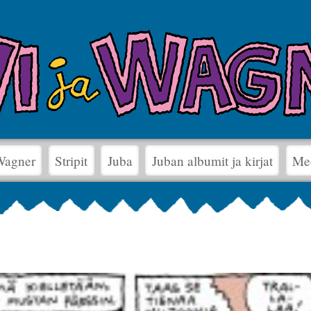
 Wagner
Stripit
Juba
Juban albumit ja kirjat
Me