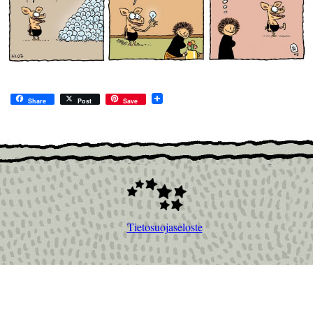
Share
Post
Save
Tietosuojaseloste