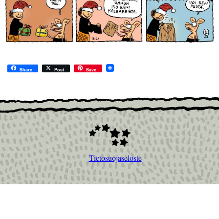
Share
Post
Save
Tietosuojaseloste