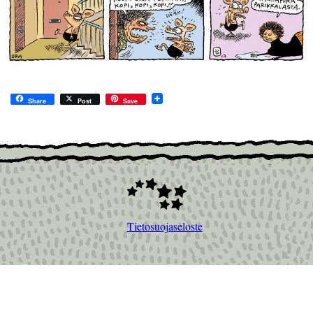
Share
Post
Save
Tietosuojaseloste