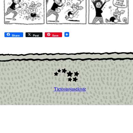
Share
Post
Save
Tietosuojaseloste