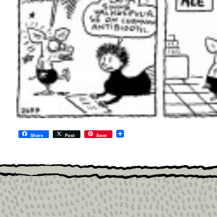
Share
Post
Save