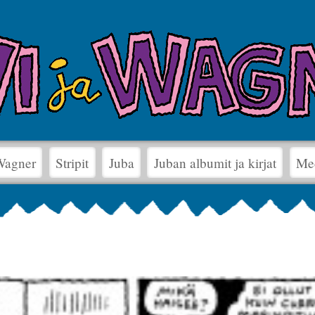
 Wagner
Stripit
Juba
Juban albumit ja kirjat
Me