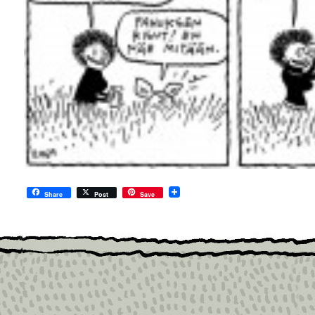
Share
Post
Save