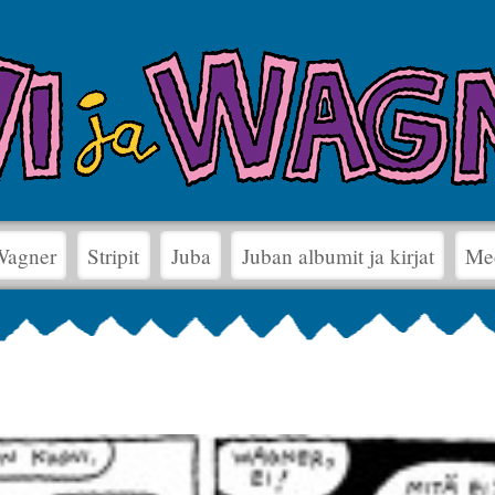
 Wagner
Stripit
Juba
Juban albumit ja kirjat
Me