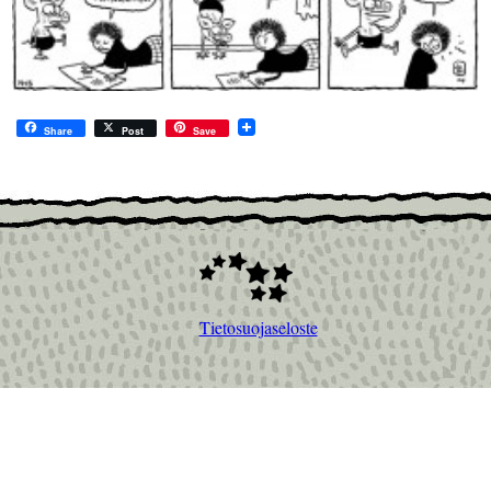
Share
Post
Save
Tietosuojaseloste