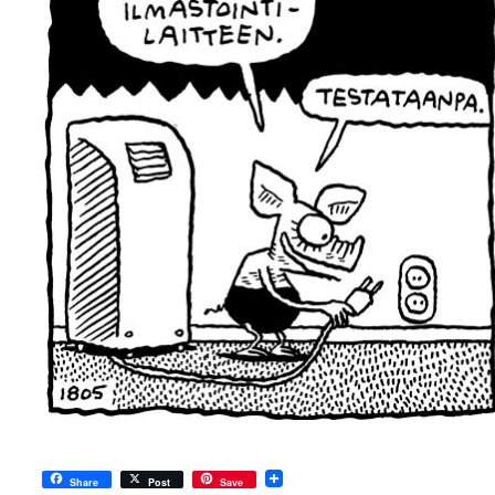
Share
Post
Save