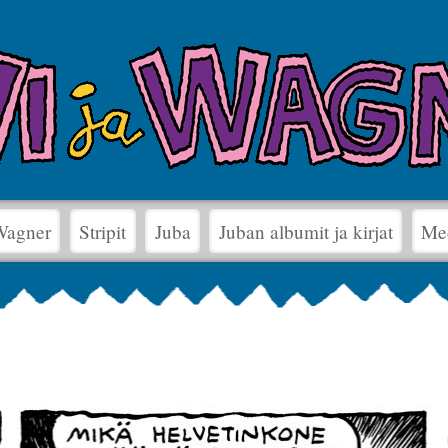
 Wagner
Stripit
Juba
Juban albumit ja kirjat
Me