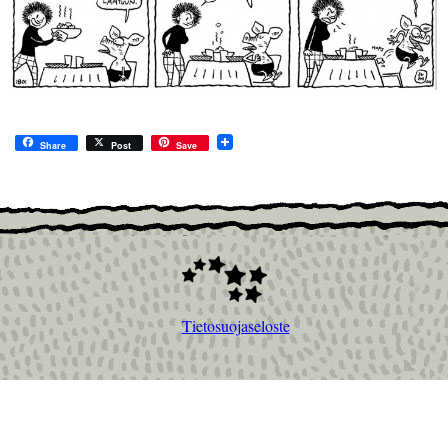
Share
Post
Save
Tietosuojaseloste