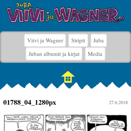
Viivi ja Wagner
Stripit
Juba
Juban albumit ja kirjat
Media
01788_04_1280px
27.6.2018