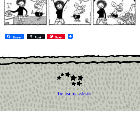
Share
Post
Save
Tietosuojaseloste