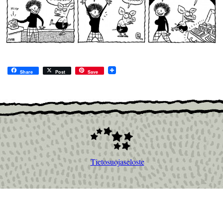
Share
Post
Save
Tietosuojaseloste