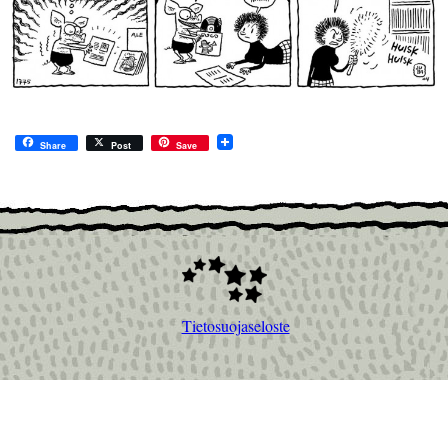
Share
Post
Save
Tietosuojaseloste