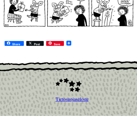
Share
Post
Save
Tietosuojaseloste