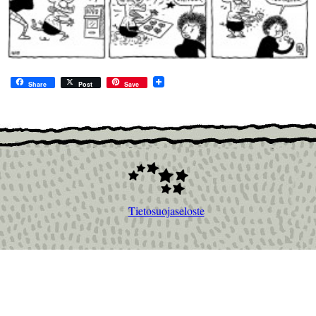
Share
Post
Save
Tietosuojaseloste