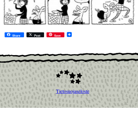
Share
Post
Save
Tietosuojaseloste