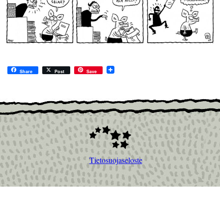
Share
Post
Save
Tietosuojaseloste