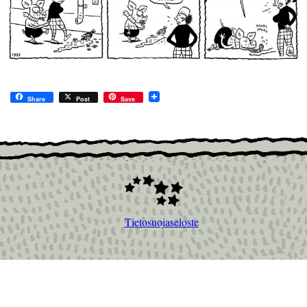
Share
Post
Save
Tietosuojaseloste