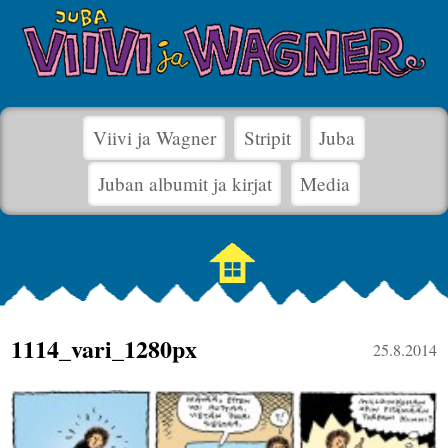
Viivi ja Wagner
Stripit
Juba
Juban albumit ja kirjat
Media
1114_vari_1280px
25.8.2014