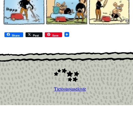
Share
Post
Save
Tietosuojaseloste