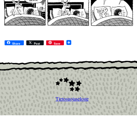
Share
Post
Save
Tietosuojaseloste