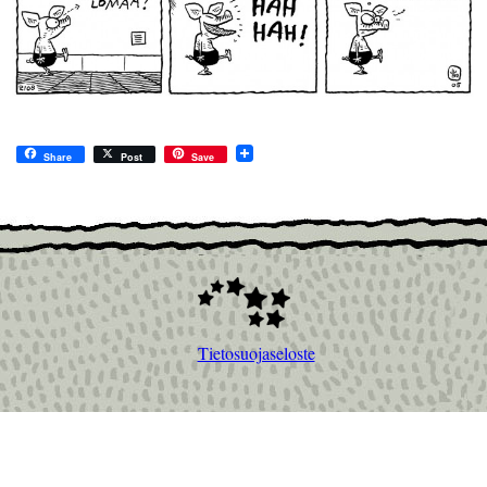
Share
Post
Save
Tietosuojaseloste