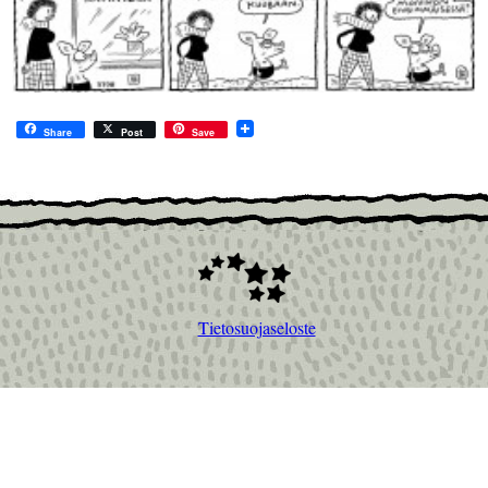
Share
Post
Save
Tietosuojaseloste