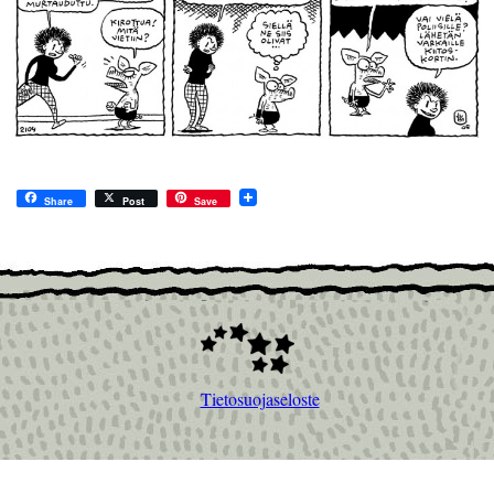
Share
Post
Save
Tietosuojaseloste