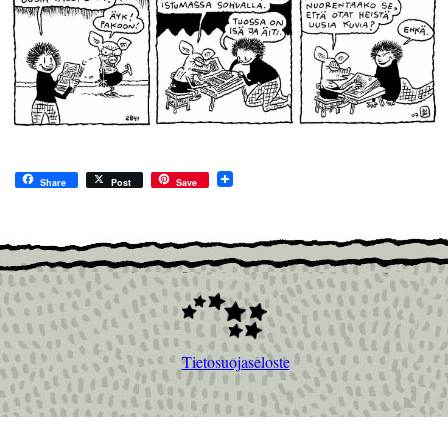
Share
Post
Save
Tietosuojaseloste