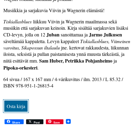
Musiikkia ja sarjakuvia Viivin ja Wagnerin elämästä!
Tiskiallasblues
liikkuu Viivin ja Wagnerin maailmassa sekä
musiikin että sarjakuvan keinoin. Kirja sisältää sarjakuvien lisäksi
Juban
Jarmo Julkusen
CD-levyn, jolla on 12
sanoittamaa ja
säveltämää kappaletta. Levyn kappaleet
Tiskiallasblues, Viimeinen
varoitus, Sikapossun iltalaulu
jne. kertovat rakkaudesta, liikunnan
iloista, seksistä ja pullan paistamisesta ynnä muusta tärkeästä, ja
Sam Huber, Petriikka Pohjanheimo
niitä esittävät mm.
ja
Pipoka-orkesteri
.
64 sivua / 167 x 167 mm / 4-värikuvitus / ilm. 2013 / L 85.32 /
ISBN 978-951-1-26815-4
Osta kirja
Share
Post
Save