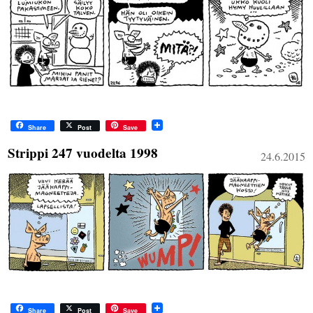
Share
Post
Save
Strippi 247 vuodelta 1998
24.6.2015
Share
Post
Save