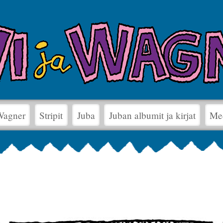
 Wagner
Stripit
Juba
Juban albumit ja kirjat
Me